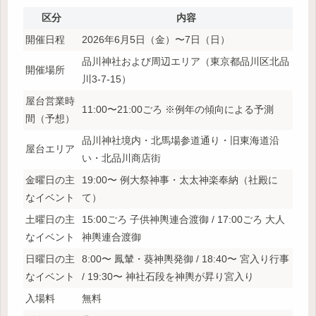
区分
内容
開催日程
2026年6月5日（金）〜7日（日）
品川神社および周辺エリア（東京都品川区北品
開催場所
川3-7-15）
屋台営業時
11:00〜21:00ごろ ※例年の傾向による予測
間（予想）
品川神社境内・北馬場参道通り・旧東海道沿
屋台エリア
い・北品川商店街
金曜日の主
19:00〜 例大祭神事・太太神楽奉納（社殿に
なイベント
て）
土曜日の主
15:00ごろ 子供神輿連合渡御 / 17:00ごろ 大人
なイベント
神輿連合渡御
日曜日の主
8:00〜 鳳輦・葵神輿発御 / 18:40〜 宮入り行事
なイベント
/ 19:30〜 神社石段を神輿が昇り宮入り
入場料
無料