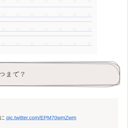
つまで？
のに
pic.twitter.com/EPM70wmZwm