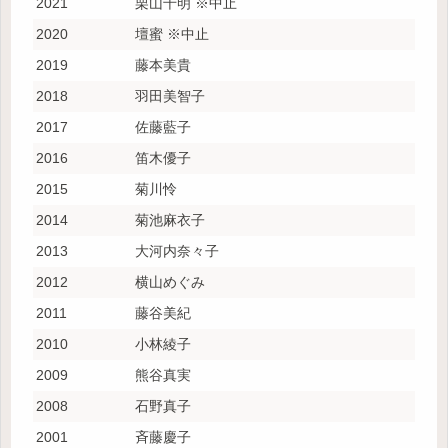
2021
栗山千明 ※中止
2020
壇蜜 ※中止
2019
藤本美貴
2018
羽田美智子
2017
佐藤藍子
2016
笛木優子
2015
菊川怜
2014
菊池麻衣子
2013
大河内奈々子
2012
横山めぐみ
2011
藤谷美紀
2010
小林綾子
2009
熊谷真実
2008
石野真子
2001
斉藤慶子