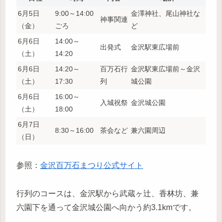
6月5日
9:00～14:00
金澤神社、尾山神社な
神事関連
（金）
ごろ
ど
6月6日
14:00～
出発式
金沢駅東広場前
（土）
14:20
6月6日
14:20～
百万石行
金沢駅東広場前～金沢
（土）
17:30
列
城公園
6月6日
16:00～
入城祝祭
金沢城公園
（土）
18:00
6月7日
8:30～16:00
茶会など
兼六園周辺
（日）
参照：
金沢百万石まつり公式サイト
行列のコースは、金沢駅から武蔵ヶ辻、香林坊、兼
六園下を通って金沢城公園へ向かう約3.1kmです。